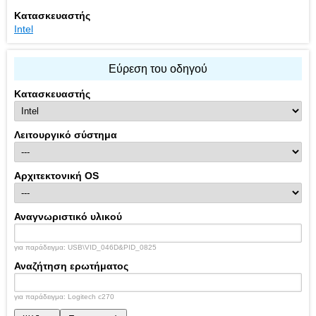
Κατασκευαστής
Intel
Εύρεση του οδηγού
Κατασκευαστής
Λειτουργικό σύστημα
Αρχιτεκτονική OS
Αναγνωριστικό υλικού
για παράδειγμα: USB\VID_046D&PID_0825
Αναζήτηση ερωτήματος
για παράδειγμα: Logitech c270