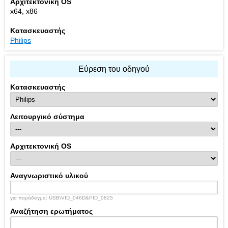
Αρχιτεκτονική OS
x64, x86
Κατασκευαστής
Philips
Εύρεση του οδηγού
Κατασκευαστής
Λειτουργικό σύστημα
Αρχιτεκτονική OS
Αναγνωριστικό υλικού
για παράδειγμα: USB\VID_046D&PID_0825
Αναζήτηση ερωτήματος