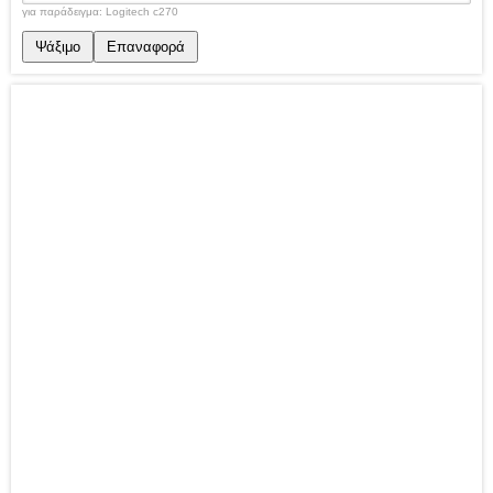
για παράδειγμα: Logitech c270
Ψάξιμο
Επαναφορά