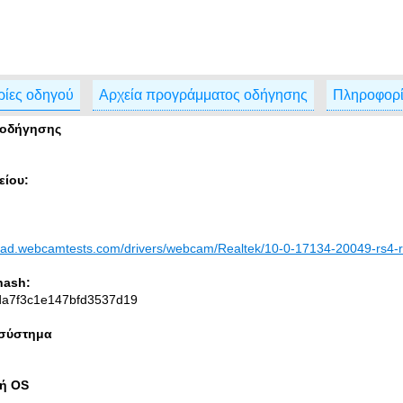
ίες οδηγού
Αρχεία προγράμματος οδήγησης
Πληροφορί
 οδήγησης
είου:
load.webcamtests.com/drivers/webcam/Realtek/10-0-17134-20049-rs4-
hash:
da7f3c1e147bfd3537d19
 σύστημα
κή OS