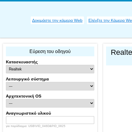
Δοκιμάστε την κάμερα Web
Ελέγξτε την Κάμερα W
Realt
Εύρεση του οδηγού
Κατασκευαστής
Λειτουργικό σύστημα
Αρχιτεκτονική OS
Αναγνωριστικό υλικού
για παράδειγμα: USB\VID_046D&PID_0825