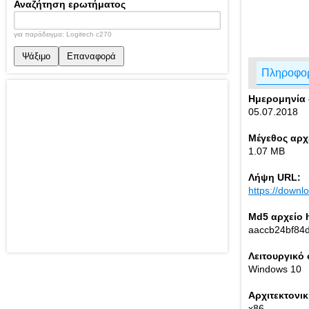
Αναζήτηση ερωτήματος
για παράδειγμα: Logitech c270
Ψάξιμο
Επαναφορά
Πληροφορ
Ημερομηνία
05.07.2018
Μέγεθος αρχ
1.07 MB
Λήψη URL:
https://down
Md5 αρχείο 
aaccb24bf84
Λειτουργικό
Windows 10
Αρχιτεκτονι
x86