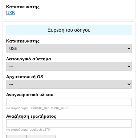
Κατασκευαστής
USB
Εύρεση του οδηγού
Κατασκευαστής
Λειτουργικό σύστημα
Αρχιτεκτονική OS
Αναγνωριστικό υλικού
για παράδειγμα: USB\VID_046D&PID_0825
Αναζήτηση ερωτήματος
για παράδειγμα: Logitech c270